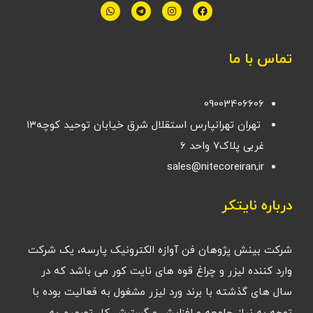
تماس با ما
09003406606
تهران تهرانپارس استقلال شرق خیابان توحید کوچه۱۳
غربی پلاک۷ واحد ۶
sales@nitecoreiran,ir
درباره نایتکر
شرکت بینش پژوهان فن آوازه الکترونیک پارسه، یک شرکت
وارد کننده لیزر و چراغ قوه های نایت کور می باشد که در
سال های گذشته با برند ورد لیزر مشغول به فعالیت بوده با