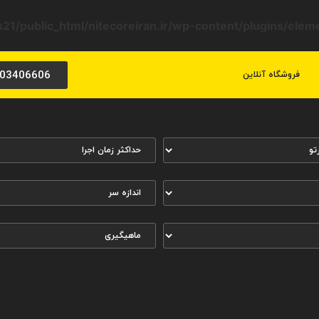
21/public_html/nitecoreiran.ir/wp-content/plugins/ele
03406606
فروشگاه آنلاین