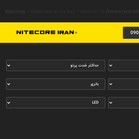
Warning
: Undefined array key "options" in
/home/worlds
090