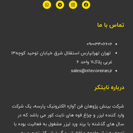
تماس با ما
09003406606
تهران تهرانپارس استقلال شرق خیابان توحید کوچه۱۳
غربی پلاک۷ واحد ۶
sales@nitecoreiran,ir
درباره نایتکر
شرکت بینش پژوهان فن آوازه الکترونیک پارسه، یک شرکت
وارد کننده لیزر و چراغ قوه های نایت کور می باشد که در
سال های گذشته با برند ورد لیزر مشغول به فعالیت بوده با