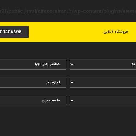
21/public_html/nitecoreiran.ir/wp-content/plugins/ele
03406606
فروشگاه آنلاین