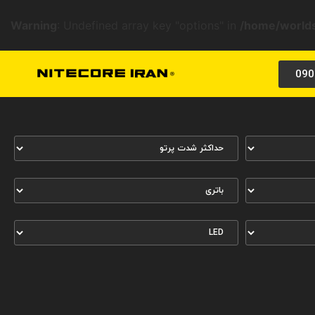
Warning
: Undefined array key "options" in
/home/worlds
090