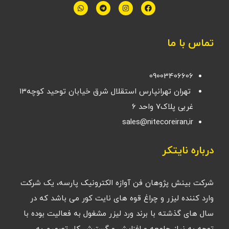
تماس با ما
09003406606
تهران تهرانپارس استقلال شرق خیابان توحید کوچه۱۳
غربی پلاک۷ واحد ۶
sales@nitecoreiran,ir
درباره نایتکر
شرکت بینش پژوهان فن آوازه الکترونیک پارسه، یک شرکت
وارد کننده لیزر و چراغ قوه های نایت کور می باشد که در
سال های گذشته با برند ورد لیزر مشغول به فعالیت بوده با