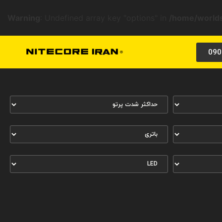
Warning
: Undefined array key "options" in
/home/worlds
090